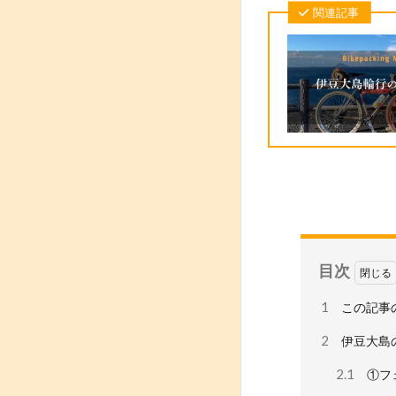
関連記事
目次
1
この記事
2
伊豆大島
2.1
①フ