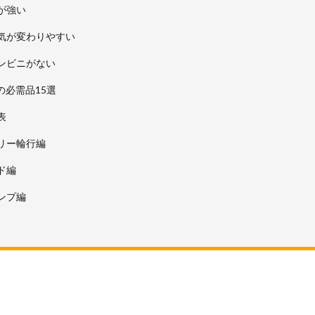
が強い
気が変わりやすい
ンビニがない
の必需品15選
表
リー輪行編
ド編
ンプ編