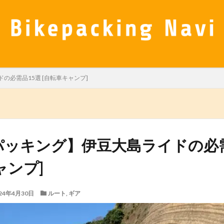
の必需品15選 [自転車キャンプ]
パッキング】伊豆大島ライドの必需
ャンプ]
24年4月30日
ルート
,
ギア