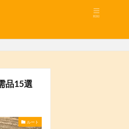
品15選
ルート