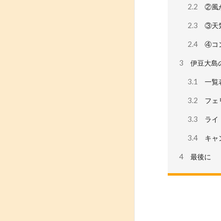
2.2
②風
2.3
③天
2.4
④コ
3
伊豆大島
3.1
一覧
3.2
フェ
3.3
ライ
3.4
キャ
4
最後に