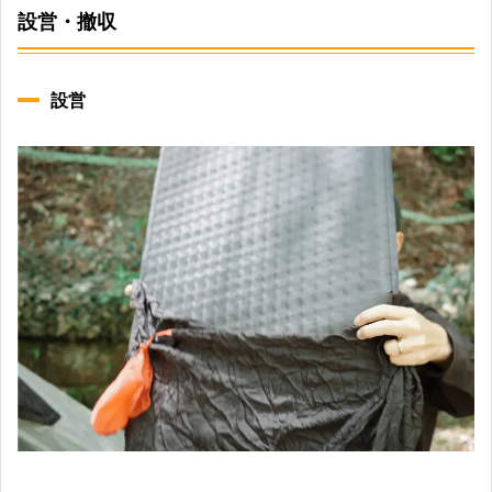
設営・撤収
設営