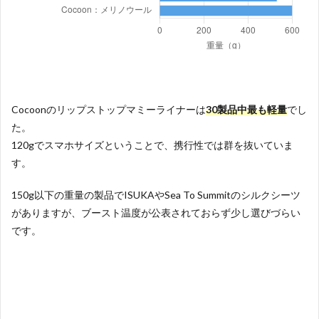
ナー マミーウィズドロー
198×80cm
コード コンパクト
プレミアムコットン トラ
ベルライナー マミーテー
185×92cm
Sea To Summit
パード
Cocoonのリップストップマミーライナーは
30製品中最も軽量
でし
シルク/コットン トラベル
た。
ライナー マミーテーパー
185×92cm
120gでスマホサイズということで、携行性では群を抜いていま
ド
す。
シルクライナー マミーテ
185×92cm
ーパード
150g以下の重量の製品でISUKAやSea To Summitのシルクシーツ
がありますが、ブースト温度が公表されておらず少し選びづらい
エキスパンダーライナー
です。
185×92cm
スタンダード
クールマックスアダプタ
210×92cm
ー マミーウィズフード